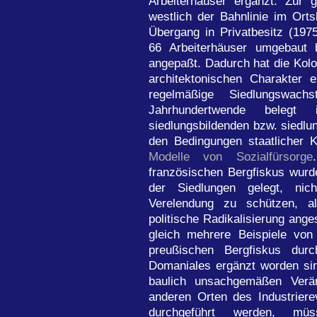
Arbeiterhäuser ergänzt. Zur 
westlich der Bahnlinie im Orts
Übergang in Privatbesitz (197
66 Arbeiterhäuser umgebaut 
angepaßt. Dadurch hat die Kolon
architektonischen Charakter 
regelmäßige Siedlungswach
Jahrhundertwende bele
siedlungsbildenden bzw. siedlun
den Bedingungen staatlicher K
Modelle von Sozialfürsorge
französischen Bergfiskus wurd
der Siedlungen gelegt, nich
Verelendung zu schützen, al
politische Radikalisierung ang
gleich mehrere Beispiele von 
preußischen Bergfiskus dur
Domaniales ergänzt worden si
baulich unsachgemäßen Verän
anderen Orten des Industriere
durchgeführt werden, mü