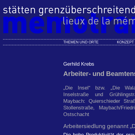
THEMEN UND ORTE
KONZEPT
Gerhild Krebs
Arbeiter- und Beamtens
„Die Insel“ bzw. „Die Walac
Inselstraße und Grühlingstra
Maybach: Quierschieder Straß
Stollenstraße, Maybach/Friedri
Ostschacht
Arbeitersiedlung genannt „D
Die hohe Produktivität der pre