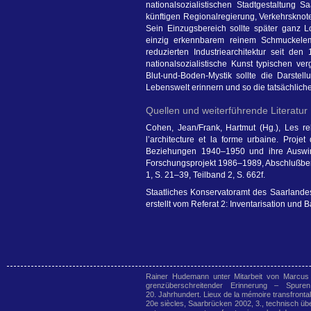
nationalsozialistischen Stadtgestaltung S
künftigen Regionalregierung, Verkehrsknot
Sein Einzugsbereich sollte später ganz L
einzig erkennbarem reinem Schmuckeleme
reduzierten Industriearchitektur seit den
nationalsozialistische Kunst typischen ve
Blut-und-Boden-Mystik sollte die Darstell
Lebenswelt erinnern und so die tatsächlich
Quellen und weiterführende Literatur
Cohen, Jean/Frank, Hartmut (Hg.), Les re
l’architecture et la forme urbaine. Pro
Beziehungen 1940–1950 und ihre Auswirk
Forschungsprojekt 1986–1989, Abschlußberich
1, S. 21–39, Teilband 2, S. 662f.
Staatliches Konservatoramt des Saarlande
erstellt vom Referat 2: Inventarisation und 
Rainer Hudemann unter Mitarbeit von Marcus
grenzüberschreitender Erinnerung – Spur
20. Jahrhundert. Lieux de la mémoire transfronta
20e siècles, Saarbrücken 2002, 3., technisch übe