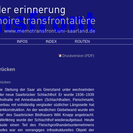
INFOS
INDEX
ROUTEN
Druckversion (PDF)
brücken
brücken
ie Stellung der Saar als Grenzland unter wechselnden
der neue Saarbrücker Schlachthof. Er wurde 1936–1939
olhalle mit Annexbauten (Schlachthallen, Fleischmarkt,
kerbau mit vollständig verglaster südlicher Längsseite hat
werkkonstruktion. An der westlichen Giebelwand wurde ein
rde“ des Saarbrücker Bildhauers Willi Knapp angebracht.
eltkrieg wurde der Schlachthof wiederaufgebaut. Heute
äude einen Teil des Fleischgroßhandelsunternehmens
s war ein vorrangiges infrastrukturelles Objekt der