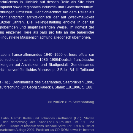
aarbrückens in Hinblick auf dessen Rolle als Sitz einer
enpunkt sowie regionales Industrie- und Gewerbezentrum.
othringen umfassen. Der Schlachthof mit dem Relief als
nt entsprach architektonisch der auf Zweckmäßigkeit
 1920er Jahren. Die Reliefgestaltung erfolgte in der für
rgröbernden und simplifizierenden Weise. Im Kontext der
ung einzelner Tiere als pars pro toto an die bäuerliche
e industrielle Massenschlachtung allegorisch überhöhen.
lations franco-allemandes 1940–1950 et leurs effets sur
jet de recherche commun 1986–1989/Deutsch-französische
ungen auf Architektur und Stadtgestalt. Gemeinsames
t, unveröffentlichtes Manuskript, 3 Bde., Bd. III, Teilband
s (Hg.), Denkmalliste des Saarlandes, Saarbrücken 1996,
Bauforschung (Dr. Georg Skalecki), Stand: 1.8.1996, S. 188.
>> zurück zum Seitenanfang
 Hahn, Gerhild Krebs und Johannes Großmann (Hg.): Stätten
en der Vernetzung des Saar-Lor-Lux-Raumes im 19. und
lière – Traces et réseaux dans l’espace Sarre-Lor-Lux aux 19e et
rarbeitete Auflage 2009. Publiziert als CD-ROM sowie im Internet