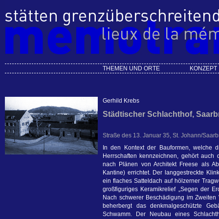
THEMEN UND ORTE
KONZEPT
Gerhild Krebs
Städtischer Schlachthof, Saar
Straße des 13. Januar 35, St. Johann/Saar
In den Kontext der Bauformen, welche d
Herrschaften kennzeichnen, gehört auch 
nach Plänen von Architekt Freese als Abh
Kantine) errichtet. Der langgestreckte Klin
ein flaches Satteldach auf hölzerner Trag
großfiguriges Keramikrelief „Segen der E
Nach schwerer Beschädigung im Zweiten W
beherbergt das denkmalgeschützte Geb
Schwamm. Der Neubau eines Schlachthofe