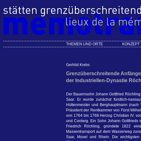
THEMEN UND ORTE
KONZEPT
Gerhild Krebs
Grenzüberschreitende Anfänge
der Industriellen-Dynastie Röch
Der Bauernsohn Johann Gottfried Röchlin
Saar. Er wurde zunächst fürstlich-nassau
Hüttenmeister und Berghauptmann (nach V
Präsident der Rentkammer von Fürst Wilhel
von 1764 bis 1768 Herzog Christian IV. vo
und Contwig. Ein Sohn Johann Gottfrieds w
Friedrich Röchling, gründete 1822 ei
Massentransport auf dem Wasserweg zuneh
Saar, Mosel und Rhein. Die wichtigsten