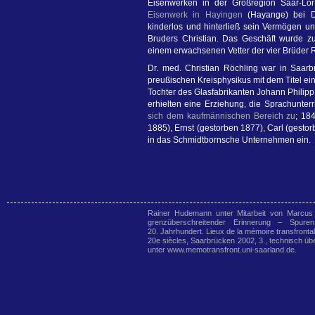
Eisenwerken in der Großregion Saar-Lor
Eisenwerk in Hayingen
(Hayange) bei Di
kinderlos und hinterließ sein Vermögen u
Bruders Christian. Das Geschäft wurde z
einem erwachsenen Vetter der vier Brüder 
Dr. med. Christian Röchling war in Saarbrü
preußischen Kreisphysikus mit dem Titel ei
Tochter des Glasfabrikanten Johann Philipp
erhielten eine Erziehung, die Sprachunter
sich dem kaufmännischen Bereich zu
; 18
1885), Ernst (gestorben 1877), Carl (gesto
in das Schmidtbornsche Unternehmen ein.
Rainer Hudemann unter Mitarbeit von Marcus
grenzüberschreitender Erinnerung – Spur
20. Jahrhundert. Lieux de la mémoire transfronta
20e siècles, Saarbrücken 2002, 3., technisch übe
unter www.memotransfront.uni-saarland.de.