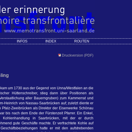
INFOS
INDEX
ROUTEN
Druckversion (PDF)
ling
g kam um 1730 aus der Gegend von Unna/Westfalen an die
ischer Hüttenschreiber, stieg dann über Positionen als
erstaatlichung aller Bauerngruben) zum Kammerrat und
m-Heinrich von Nassau-Saarbrücken auf; zuletzt diente er
n Pfalz-Zweibrücken als Direktor der Eisenwerke Schönau
ar bis nach dem Ende der Fürstenzeit Pfarrer. Ein Enkel,
ne Kohlenhandlung in Saarbrücken, mit der er durch
mend gute Geschäfte machte. Er verfrachtete Kohle auf
 Geschäftsbeziehungen hatte er mit den aufstrebenden