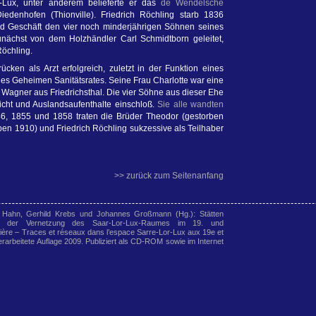
-Lux, unter anderem belieferte er das
de Wendelsche
edenhofen (Thionville). Friedrich Röchling starb 1836
nd Geschäft den vier noch minderjährigen Söhnen seines
unächst von dem Holzhändler Carl Schmidtborn geleitet,
Röchling.
cken als Arzt erfolgreich, zuletzt in der Funktion eines
nes Geheimen Sanitätsrates. Seine Frau Charlotte war eine
 Wagner aus Friedrichsthal. Die vier Söhne aus dieser Ehe
richt und Auslandsaufenthalte einschloß.
Sie alle wandten
46, 1855 und 1858 traten die Brüder Theodor (gestorben
rben 1910) und Friedrich Röchling sukzessive als Teilhaber
>> zurück zum Seitenanfang
 Hahn, Gerhild Krebs und Johannes Großmann (Hg.): Stätten
en der Vernetzung des Saar-Lor-Lux-Raumes im 19. und
lière – Traces et réseaux dans l’espace Sarre-Lor-Lux aux 19e et
rarbeitete Auflage 2009. Publiziert als CD-ROM sowie im Internet