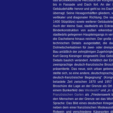
das architektonische Herzstück der Kongreß
bis in Fassade und Dach fort. An der Fa
Gebäudehälfte hervor und geht so ins Dac
überragt. Seine Hexagonhälften gliedern, 
vertikaler und diagonaler Richtung. Die v
1400 Sitzplätze) sowie weiterer Gebäudetei
Auch der kleine Saal, stadtwärts als Eckra
Binderkonstruktion von außen erkennbar
stadtwärts gelegenen Haupteingangs in vert
die Dachebene hinaus reichen. Der große 
technischen Details ausgestattet, die d
Dolmetscherkabinen für zwei- oder dreis
Bau anläßlich der zehnjährigen Zugehörigk
Kurt Georg Kiesinger eingeweiht. Das Geb
Details baulich verändert. Anläßlich der 
zweisprachige deutsch-französische Brosc
präsentierte. Das neue, sich urban geben
stellte sich, so eine andere, deutschsprachi
deutsch-französischer Begegnung“ (Kongre
belastete Zeit zwischen 1870 und 1957
Broschüre die Lage an der Grenze als Ort
einem Bunkerfeld des
Westwalls
“ und „in 
Französischen Garten
als „Friedenswerk be
den Menschen an der Grenze sei das Wichti
Sprache: Das Bild eines deutschen Krieg
neben dem einer französischen Modeausste
Rotwein und verschiedene Käsesorten die