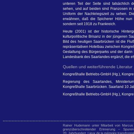
unteren Teil der Seite sind tatsächlich 
sehen, und auf beiden sind Franzosen in m
Uniform der Nachkriegszeit zu sehen. Die
erwähnen, daß die Spicherer Höhe nun g
sondern seit 1918 zu Frankreich.
Heute (2001) ist der historische Hinter
kulturpolitische Brisanz in der jüngeren 
Bild des heutigen Saarbrücken ist die Flu
repräsentativen Hotelbau zwischen Kongre
Gestaltung des Bürgerparks und der darin
Landesbank des Saarlandes ergänzt, die et
Quellen und weiterführende Literatur
Kongreßhalle Betriebs-GmbH (Hg.), Kongre
Regierung des Saarlandes, Ministeriu
Kongreßhalle Saarbrücken. Saarland 10 Ja
Kongreßhalle Betriebs-GmbH (Hg.), Kongre
Rainer Hudemann unter Mitarbeit von Marcus
grenzüberschreitender Erinnerung – Spur
20. Jahrhundert. Lieux de la mémoire transfronta