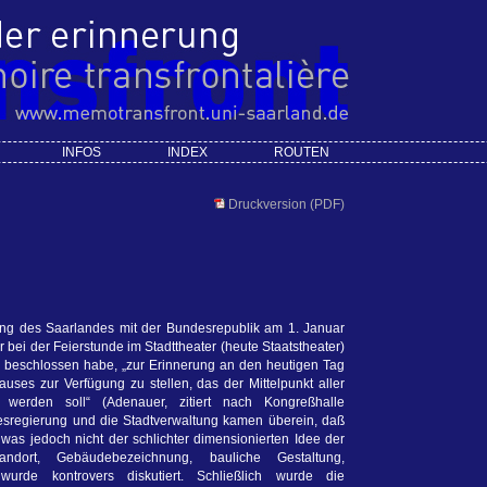
INFOS
INDEX
ROUTEN
Druckversion (PDF)
ung des Saarlandes mit der Bundesrepublik am 1. Januar
bei der Feierstunde im Stadttheater (heute Staatstheater)
 beschlossen habe, „zur Erinnerung an den heutigen Tag
Hauses zur Verfügung zu stellen, das der Mittelpunkt aller
 werden soll“ (Adenauer, zitiert nach Kongreßhalle
esregierung und die Stadtverwaltung kamen überein, daß
was jedoch nicht der schlichter dimensionierten Idee der
ndort, Gebäudebezeichnung, bauliche Gestaltung,
rde kontrovers diskutiert. Schließlich wurde die