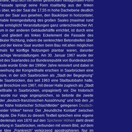
halle, setzt sich mit seiner gestreckten hexagonalen Form
ssade springt seine Form risalitartig aus der linken
h über, wo der Saal die 17,55 m hohe Dachebene deutlich
von der Saar aus gesehen, den Baukörper in horizontaler,
ariable Innengestaltung des großen Saales (maximal rund
le ermöglicht Veranstaltungen ganz unterschiedlicher Art.
um in der anderen Gebäudehälfte errichtet, ist durch eine
 und gliedert als linkes Eckelement die Fassade des
ikaler Richtung, indem die senkrechten Betonstreifen über
und der kleine Saal wurden beim Bau mit allen möglichen
amals für künftige Nutzungen planbar waren, darunter
prachige Veranstaltungen. Am 30. Januar 1967 wurde der
eit des Saarlandes zur Bundesrepublik von Bundeskanzler
äude wurde Ende der 1990er Jahre renoviert und dabei in
Einweihung der Kongreßhalle erschien in Saarbrücken eine
hüre, in der sich Saarbrücken als „Stadt der Begegnung“
de Saarbrücken, das seit 1963 eine Stadtautobahn hatte,
ge Broschüre von 1967, mit dieser Halle zugleich als „Stadt
ßhalle in Saarbrücken, unpaginiert) vor. Die historisch
 wurde nur vage angesprochen, so betonte die zweite
 der „deutsch-französischen Aussöhnung“ und hob den „in
der Nähe historischer Schlachtfelder“ gelegenen
Deutsch-
ider Völker“ hervor. Der „freundliche Kontakt“ zwischen
gste. Die Fotos zu diesem Textteil sprechen eine eigene
erdenkmals von 1870 auf den
Spicherer Höhen
steht direkt
llung in Saarbrücken, verbunden mit einem Bild, auf dem
 Idee „Frankreich“ verkürzend apostrophieren. Nur im