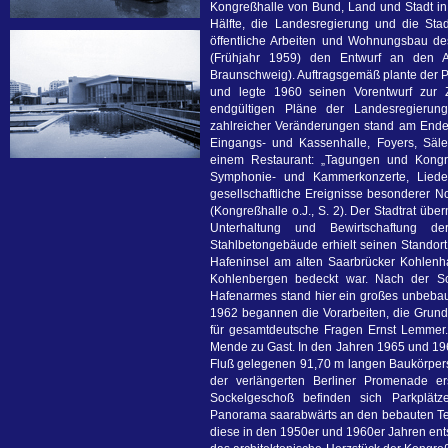
Kongreßhalle von Bund, Land und Stadt in
Hälfte, die Landesregierung und die Stad
öffentliche Arbeiten und Wohnungsbau de
(Frühjahr 1959) den Entwurf an den Ar
Braunschweig). Auftragsgemäß plante der Pr
und legte 1960 seinen Vorentwurf zur 
endgültigen Pläne der Landesregierun
zahlreicher Veränderungen stand am Ende 
Eingangs- und Kassenhalle, Foyers, Säl
einem Restaurant: „Tagungen und Kongres
Symphonie- und Kammerkonzerte, Lieder
gesellschaftliche Ereignisse besonderer 
(Kongreßhalle o.J., S. 2). Der Stadtrat ü
Unterhaltung und Bewirtschaftung der
Stahlbetongebäude erhielt seinen Standort
Hafeninsel am alten Saarbrücker Kohlen
Kohlenbergen bedeckt war. Nach der S
Hafenarmes stand hier ein großes unbebaut
1962 begannen die Vorarbeiten, die Grunds
für gesamtdeutsche Fragen Ernst Lemmer.
Mende zu Gast. In den Jahren 1965 und 1966
Fluß gelegenen 91,70 m langen Baukörpers, 
der verlängerten Berliner Promenade ers
Sockelgeschoß befinden sich Parkplätze
Panorama saarabwärts an den bebauten Teil
diese in den 1950er und 1960er Jahren ents