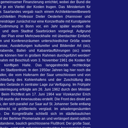
 gemeinsamer Finanzierung errichtet, wobei der Bund die
t je ein Viertel der Kosten trugen. Das Ministerium für
s Saarlandes vergab nach einem Architektenwettbewerb
chitekten Professor Dieter Oesterlen (Hannover und
eisträger zunächst nur eine Konzerthalle mit Kunstgalerie
Zustimmung in Bonn vor, ein Jahr später wurden die
g und dem Stadtrat Saarbrücken vorgelegt. Aufgrund
der Plan einer Mehrzweckhalle mit überdachter Einfahrt,
en und Konferenzräumen unterschiedlicher Größe sowie
se, Ausstellungen kultureller und Bildender Art (sic),
abende, Ballet- und Kabaretaufführungen (sic) sowie
Note können hier in großem Rahmen durchgeführt werden“
bernahm mit Beschluß vom 3. November 1961 die Kosten für
 künftigen Halle. Das langgestreckte rechteckige
 im Stadtzentrum. In den 1950er Jahren lag hier noch die
hafen, die vom Hafenarm der Saar umschlossen und von
chließung des Kohlenhafens und der Zuschüttung des
es Gelände in zentraler Lage zur Verfügung. Im Frühjahr
teinlegung erfolgte am 26. Juni 1962 durch den Minister
 Beim Richtfest am 17. Juni 1964 war Vizekanzler Erich
 wurde der Innenausbau erstellt. Die Front des direkt am
der sich parallel zur Saar auf St. Johanner Seite entlang
treckt, ist größtenteils verglast. Im arkadengesäumten
. Die Kongreßhalle schließt sich im städtebaulichen
 der Berliner Promenade an und verlängert damit optisch
tandene, baulich geschlossene Flußfront. Der große Saal,