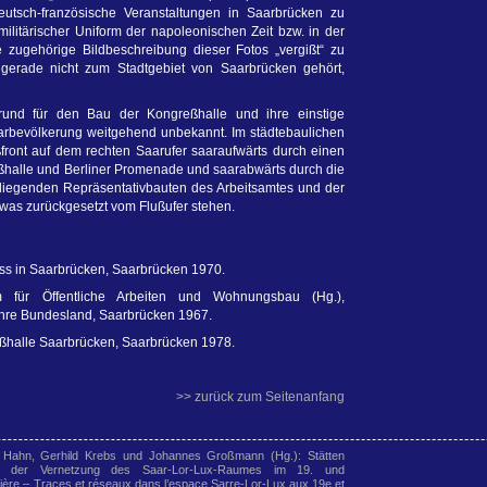
deutsch-französische Veranstaltungen in Saarbrücken zu
ilitärischer Uniform der napoleonischen Zeit bzw. in der
 zugehörige Bildbeschreibung dieser Fotos „vergißt“ zu
erade nicht zum Stadtgebiet von Saarbrücken gehört,
grund für den Bau der Kongreßhalle und ihre einstige
Saarbevölkerung weitgehend unbekannt. Im städtebaulichen
ßfront auf dem rechten Saarufer saaraufwärts durch einen
ßhalle und Berliner Promenade und saarabwärts durch die
 liegenden Repräsentativbauten des Arbeitsamtes und der
was zurückgesetzt vom Flußufer stehen.
ss in Saarbrücken, Saarbrücken 1970.
m für Öffentliche Arbeiten und Wohnungsbau (Hg.),
hre Bundesland, Saarbrücken 1967.
ßhalle Saarbrücken, Saarbrücken 1978.
>> zurück zum Seitenanfang
 Hahn, Gerhild Krebs und Johannes Großmann (Hg.): Stätten
en der Vernetzung des Saar-Lor-Lux-Raumes im 19. und
lière – Traces et réseaux dans l’espace Sarre-Lor-Lux aux 19e et