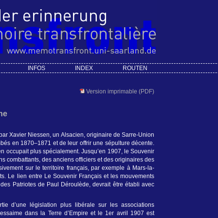
INFOS
INDEX
ROUTEN
Version imprimable (PDF)
ne
par Xavier Niessen, un Alsacien, originaire de Sarre-Union
ombés en 1870–1871 et de leur offrir une sépulture décente.
’en occupait plus spécialement. Jusqu’en 1907, le Souvenir
s combattants, des anciens officiers et des originaires des
ivement sur le territoire français, par exemple à Mars-la-
ts. Le lien entre Le Souvenir Français et les mouvements
e des Patriotes de Paul Déroulède, devrait être établi avec
tie d’une législation plus libérale sur les associations
essaime dans la Terre d’Empire et le 1er avril 1907 est