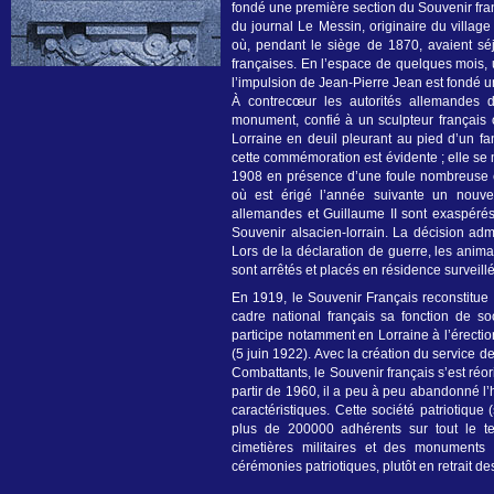
fondé une première section du Souvenir fra
du journal Le Messin, originaire du village
où, pendant le siège de 1870, avaient sé
françaises. En l’espace de quelques mois, 
l’impulsion de Jean-Pierre Jean est fondé 
À contrecœur les autorités allemandes do
monument, confié à un sculpteur français
Lorraine en deuil pleurant au pied d’un fant
cette commémoration est évidente ; elle se 
1908 en présence d’une foule nombreuse 
où est érigé l’année suivante un nouve
allemandes et Guillaume II sont exaspérés 
Souvenir alsacien-lorrain. La décision adm
Lors de la déclaration de guerre, les anima
sont arrêtés et placés en résidence surveil
En 1919, le Souvenir Français reconstitue 
cadre national français sa fonction de soc
participe notamment en Lorraine à l’érecti
(5 juin 1922). Avec la création du service d
Combattants, le Souvenir français s’est réo
partir de 1960, il a peu à peu abandonné l’h
caractéristiques. Cette société patriotique
plus de 200000 adhérents sur tout le ter
cimetières militaires et des monuments 
cérémonies patriotiques, plutôt en retrait d