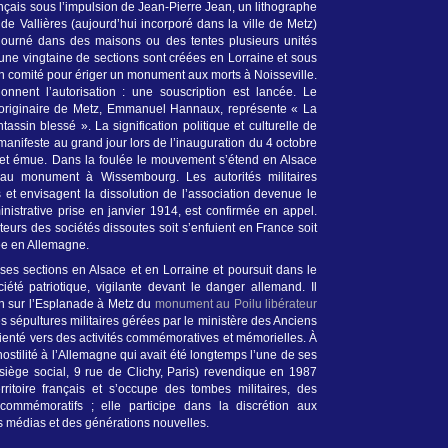
nçais sous l’impulsion de Jean-Pierre Jean, un lithographe
 de Vallières (aujourd’hui incorporé dans la ville de Metz)
journé dans des maisons ou des tentes plusieurs unités
une vingtaine de sections sont créées en Lorraine et sous
un comité pour ériger un monument aux morts à Noisseville.
nnent l’autorisation : une souscription est lancée. Le
 originaire de Metz, Emmanuel Hannaux, représente « La
assin blessé ». La signification politique et culturelle de
manifeste au grand jour lors de l’inauguration du 4 octobre
et émue. Dans la foulée le mouvement s’étend en Alsace
au monument à Wissembourg. Les autorités militaires
et envisagent la dissolution de l’association devenue le
inistrative prise en janvier 1914, est confirmée en appel.
teurs des sociétés dissoutes soit s’enfuient en France soit
lée en Allemagne.
ses sections en Alsace et en Lorraine et poursuit dans le
iété patriotique, vigilante devant le danger allemand. Il
on sur l’Esplanade à Metz du
monument au Poilu libérateur
es sépultures militaires gérées par le ministère des Anciens
rienté vers des activités commémoratives et mémorielles. À
ostilité à l’Allemagne qui avait été longtemps l’une de ses
 (siège social, 9 rue de Clichy, Paris) revendique en 1987
ritoire français et s’occupe des tombes militaires, des
commémoratifs ; elle participe dans la discrétion aux
es médias et des générations nouvelles.